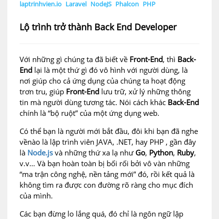
laptrinhvien.io
Laravel
NodeJS
Phalcon
PHP
Lộ trình trở thành Back End Developer
Với những gì chúng ta đã biết về
Front-End
, thì
Back-
End
lại là một thứ gì đó vô hình với người dùng, là
nơi giúp cho cả ứng dụng của chúng ta hoạt động
trơn tru, giúp
Front-End
lưu trữ, xử lý những thông
tin mà người dùng tương tác. Nói cách khác
Back-End
chính là “bộ ruột” của một ứng dụng web.
Có thể bạn là người mới bắt đầu, đôi khi bạn đã nghe
vềnào là lập trình viên JAVA, .NET, hay PHP , gần đây
là
Node.js
và những thứ xa lạ như
Go
,
Python
,
Ruby
,
v.v… Và bạn hoàn toàn bị bối rối bởi vô vàn những
“ma trận công nghệ, nền tảng mới” đó, rồi kết quả là
không tìm ra được con đường rõ ràng cho mục đích
của mình.
Các bạn đừng lo lắng quá, đó chỉ là ngôn ngữ lập