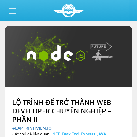
LỘ TRÌNH ĐỂ TRỞ THÀNH WEB
DEVELOPER CHUYÊN NGHIỆP –
PHẦN II
#LAPTRINHVIEN.IO
Các chủ đề liên quan:
.NET
Back End
Express
JAVA